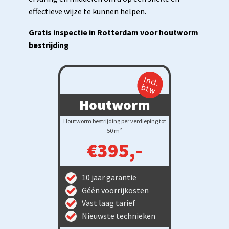
effectieve wijze te kunnen helpen.
Gratis inspectie in Rotterdam voor houtworm
bestrijding
Incl.
btw
Houtworm
Houtworm bestrijding per verdieping tot
50 m²
€395,-
10 jaar garantie
Géén voorrijkosten
Vast laag tarief
Nieuwste technieken