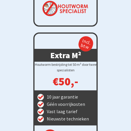
Incl.
btw
Extra M²
Houtworm bestrijding tot 50 m² door twee
specialisten
€50,-
10 jaar garantie
Géén voorrijkosten
Vast laag tarief
Nieuwste technieken