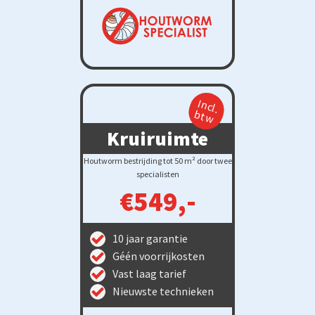
Incl.
btw
Kruiruimte
Houtworm bestrijding tot 50 m² door twee
specialisten
€549,-
10 jaar garantie
Géén voorrijkosten
Vast laag tarief
Nieuwste technieken