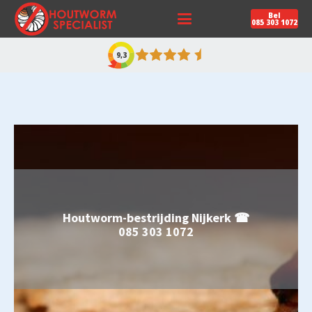
Bel
085 303 1072
9,3
Houtworm-bestrijding Nijkerk ☎
085 303 1072