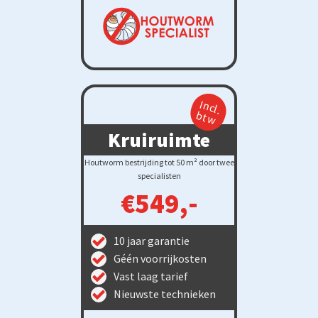
Incl.
btw
Kruiruimte
Houtworm bestrijding tot 50 m² door twee
specialisten
€549,-
10 jaar garantie
Géén voorrijkosten
Vast laag tarief
Nieuwste technieken