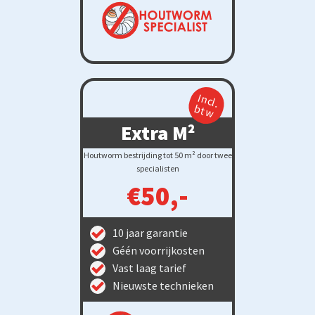
Incl.
btw
Extra M²
Houtworm bestrijding tot 50 m² door twee
specialisten
€50,-
10 jaar garantie
Géén voorrijkosten
Vast laag tarief
Nieuwste technieken