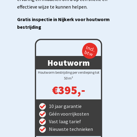
effectieve wijze te kunnen helpen.
Gratis inspectie in Nijkerk voor houtworm
bestrijding
Incl.
btw
Houtworm
Houtworm bestrijding per verdieping tot
50 m²
€395,-
10 jaar garantie
Géén voorrijkosten
Vast laag tarief
Nieuwste technieken