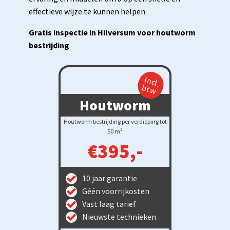
effectieve wijze te kunnen helpen.
Gratis inspectie in Hilversum voor houtworm
bestrijding
Incl.
btw
Houtworm
Houtworm bestrijding per verdieping tot
50 m²
€395,-
10 jaar garantie
Géén voorrijkosten
Vast laag tarief
Nieuwste technieken