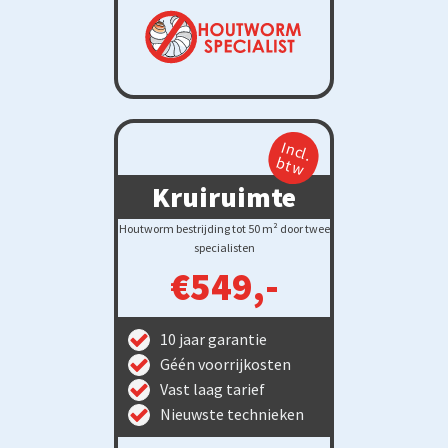
Incl.
btw
Kruiruimte
Houtworm bestrijding tot 50 m² door twee
specialisten
€549,-
10 jaar garantie
Géén voorrijkosten
Vast laag tarief
Nieuwste technieken