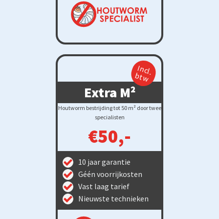
Incl.
btw
Extra M²
Houtworm bestrijding tot 50 m² door twee
specialisten
€50,-
10 jaar garantie
Géén voorrijkosten
Vast laag tarief
Nieuwste technieken