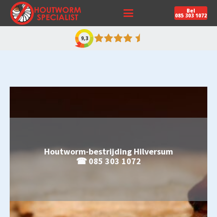
Bel
085 303 1072
9,3
Houtworm-bestrijding Hilversum
☎ 085 303 1072